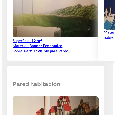
Materi
Sobre
2
Superficie:
12 m
Material:
Banner Económico
Sobre:
Perfil Invisible para Pared
Pared habitación