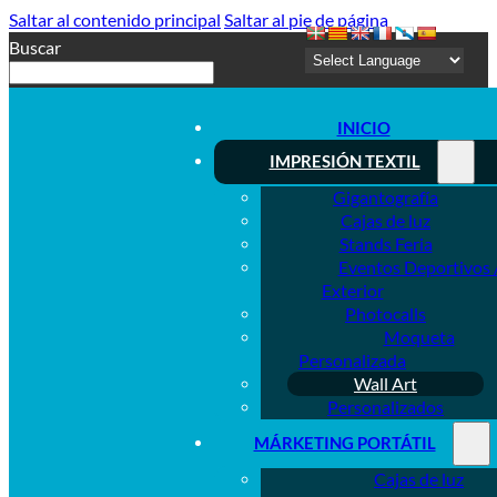
Saltar al contenido principal
Saltar al pie de página
Buscar
INICIO
IMPRESIÓN TEXTIL
Gigantografía
Cajas de luz
Stands Feria
Eventos Deportivos 
Exterior
Photocalls
Moqueta
Personalizada
Wall Art
Personalizados
MÁRKETING PORTÁTIL
Cajas de luz