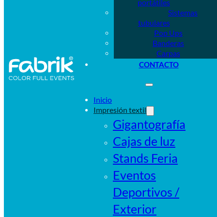
portátiles
Sistemas
tubulares
Pop Ups
Banderas
Carpas
CONTACTO
Inicio
Impresión textil
Gigantografía
Cajas de luz
Stands Feria
Eventos
Deportivos /
Exterior