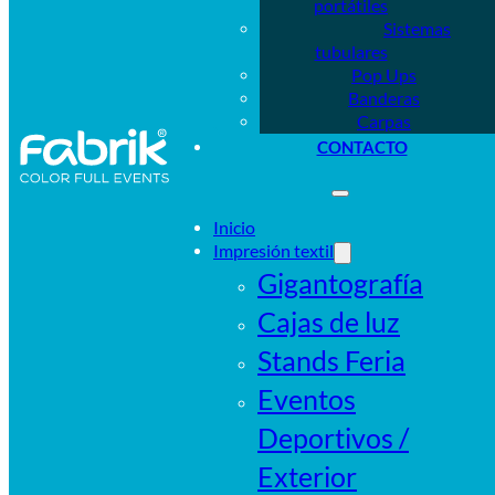
portátiles
Sistemas
tubulares
Pop Ups
Banderas
Carpas
CONTACTO
Inicio
Impresión textil
Gigantografía
Cajas de luz
Stands Feria
Eventos
Deportivos /
Exterior