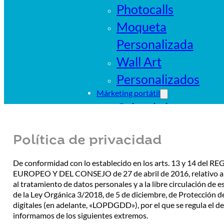
Photocalls
Moqueta
Personalizada
Wall Art
Personalizados
Márketing portátil
Cajas de luz
portátiles
Política de privacidad
Sistemas
tubulares
De conformidad con lo establecido en los arts. 13 y 14 
EUROPEO Y DEL CONSEJO de 27 de abril de 2016, relativo a la 
Pop Ups
al tratamiento de datos personales y a la libre circulación de e
Banderas
de la Ley Orgánica 3/2018, de 5 de diciembre, de Protección d
digitales (en adelante, «LOPDGDD»), por el que se regula el de
Carpas
informamos de los siguientes extremos.