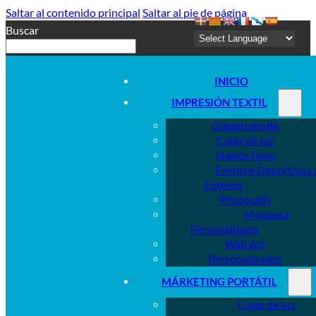
Saltar al contenido principal
Saltar al pie de página
Buscar
INICIO
IMPRESIÓN TEXTIL
Gigantografía
Cajas de luz
Stands Feria
Eventos Deportivos 
Exterior
Photocalls
Moqueta
Personalizada
Wall Art
Personalizados
MÁRKETING PORTÁTIL
Cajas de luz