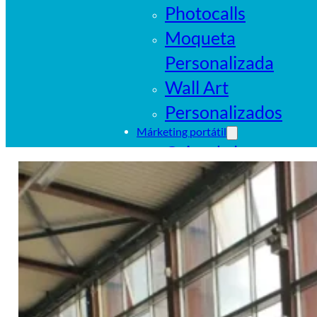
Photocalls
Moqueta
Personalizada
Wall Art
Personalizados
Márketing portátil
Cajas de luz
portátiles
Sistemas
tubulares
Pop Ups
Banderas
Carpas