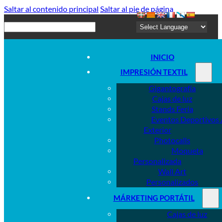
Saltar al contenido principal
Saltar al pie de página
Buscar
INICIO
IMPRESIÓN TEXTIL
Gigantografía
Cajas de luz
Stands Feria
Eventos Deportivos 
Exterior
Photocalls
Moqueta
Personalizada
Wall Art
Personalizados
MÁRKETING PORTÁTIL
Cajas de luz