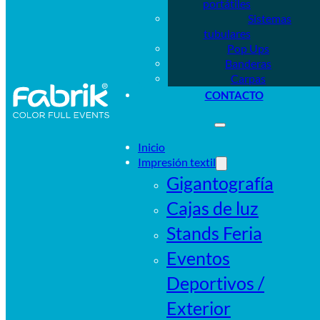
portátiles
Sistemas
tubulares
Pop Ups
Banderas
Carpas
CONTACTO
Inicio
Impresión textil
Gigantografía
Cajas de luz
Stands Feria
Eventos
Deportivos /
Exterior