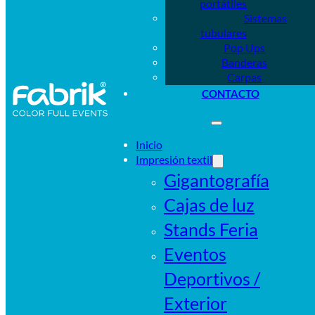
portátiles
Sistemas
tubulares
Pop Ups
Banderas
Carpas
CONTACTO
Inicio
Impresión textil
Gigantografía
Cajas de luz
Stands Feria
Eventos
Deportivos /
Exterior