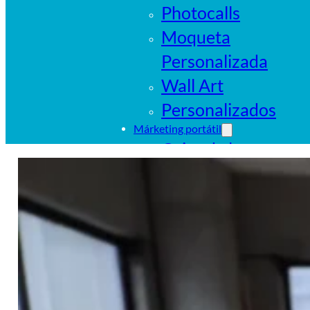
Photocalls
Moqueta
Personalizada
Wall Art
Personalizados
Márketing portátil
Cajas de luz
portátiles
Sistemas
tubulares
Pop Ups
Banderas
Carpas