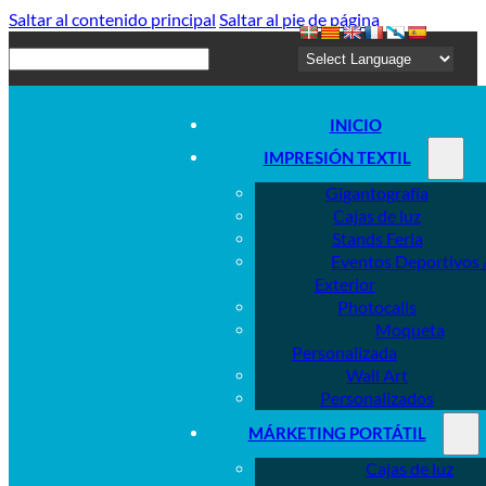
Saltar al contenido principal
Saltar al pie de página
Buscar
INICIO
IMPRESIÓN TEXTIL
Gigantografía
Cajas de luz
Stands Feria
Eventos Deportivos 
Exterior
Photocalls
Moqueta
Personalizada
Wall Art
Personalizados
MÁRKETING PORTÁTIL
Cajas de luz