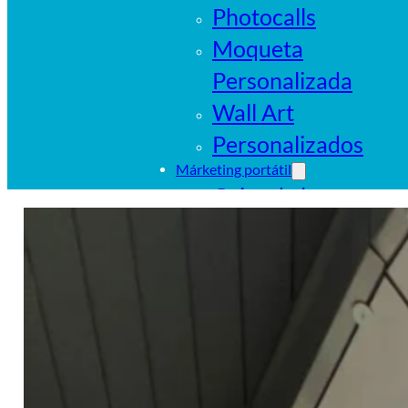
Photocalls
Moqueta
Personalizada
Wall Art
Personalizados
Márketing portátil
Cajas de luz
portátiles
Sistemas
tubulares
Pop Ups
Banderas
Carpas