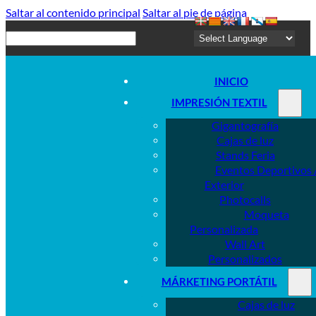
Saltar al contenido principal
Saltar al pie de página
Buscar
INICIO
IMPRESIÓN TEXTIL
Gigantografía
Cajas de luz
Stands Feria
Eventos Deportivos 
Exterior
Photocalls
Moqueta
Personalizada
Wall Art
Personalizados
MÁRKETING PORTÁTIL
Cajas de luz