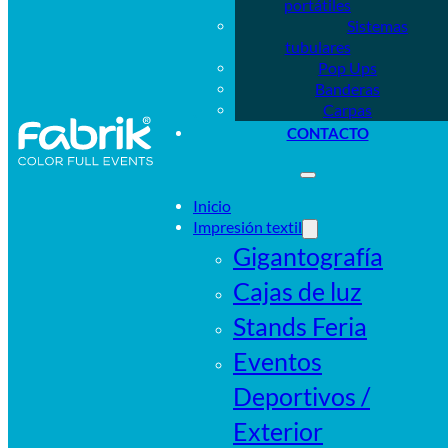
portátiles
Sistemas
tubulares
Pop Ups
Banderas
Carpas
CONTACTO
Inicio
Impresión textil
Gigantografía
Cajas de luz
Stands Feria
Eventos
Deportivos /
Exterior