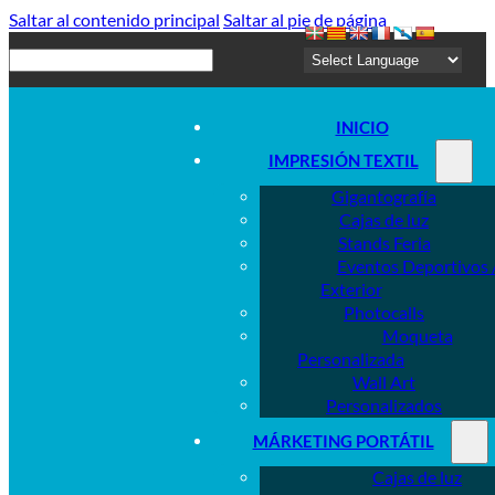
Saltar al contenido principal
Saltar al pie de página
Buscar
INICIO
IMPRESIÓN TEXTIL
Gigantografía
Cajas de luz
Stands Feria
Eventos Deportivos 
Exterior
Photocalls
Moqueta
Personalizada
Wall Art
Personalizados
MÁRKETING PORTÁTIL
Cajas de luz