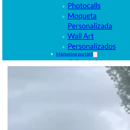
Photocalls
Moqueta
Personalizada
Wall Art
Personalizados
Márketing portátil
Cajas de luz
portátiles
Sistemas
tubulares
Pop Ups
Banderas
Carpas