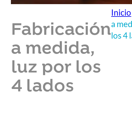
Inicio
a med
Fabricación
los 4 
a medida,
luz por los
4 lados