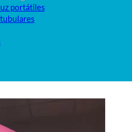
luz portátiles
 tubulares
s