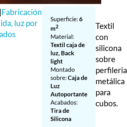
|
Fabricación
Superficie:
6
ida, luz por
Textil
2
m
lados
con
Material:
Textil caja de
silicona
luz, Back
sobre
light
perfileri
Montado
sobre:
Caja de
metálica
Luz
para
Autoportante
cubos.
Acabados:
Tira de
Silicona