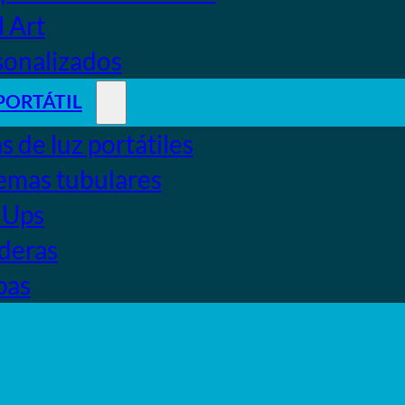
 Art
sonalizados
PORTÁTIL
s de luz portátiles
emas tubulares
 Ups
deras
pas