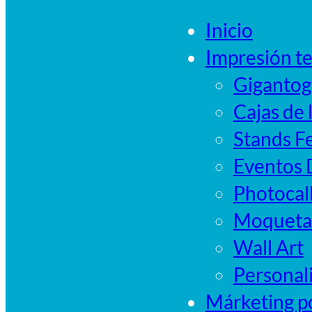
Inicio
Impresión te
Gigantog
Cajas de 
Stands Fe
Eventos D
Photocal
Moqueta 
Wall Art
Personal
Márketing po