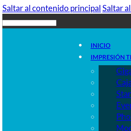
Saltar al contenido principal
Saltar a
Buscar
INICIO
IMPRESIÓN T
Giga
Caja
Stan
Even
Phot
Moq