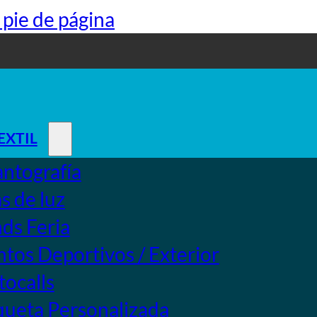
l pie de página
EXTIL
ntografía
s de luz
ds Feria
tos Deportivos / Exterior
ocalls
ueta Personalizada