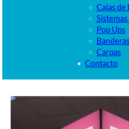
Cajas de 
Sistemas
Pop Ups
Bandera
Carpas
Contacto