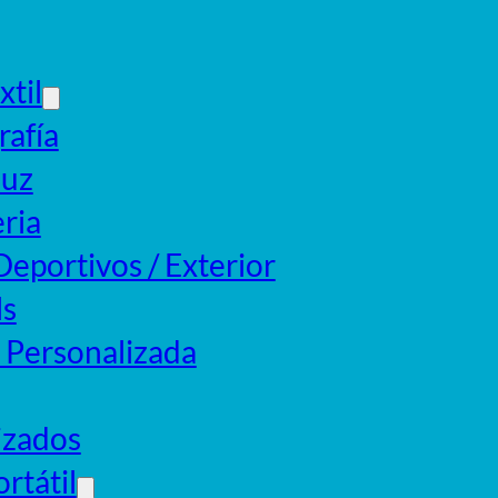
xtil
rafía
luz
ria
eportivos / Exterior
ls
Personalizada
izados
rtátil