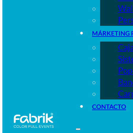
Wall
Per
MÁRKETING 
Caja
Sist
Pop
Ban
Car
CONTACTO