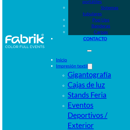
portátiles
Sistemas
tubulares
Pop Ups
Banderas
Carpas
CONTACTO
Inicio
Impresión textil
Gigantografía
Cajas de luz
Stands Feria
Eventos
Deportivos /
Exterior