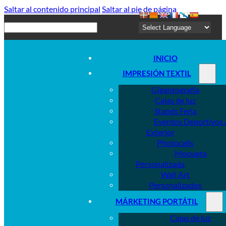
Saltar al contenido principal
Saltar al pie de página
Buscar
INICIO
IMPRESIÓN TEXTIL
Gigantografía
Cajas de luz
Stands Feria
Eventos Deportivos 
Exterior
Photocalls
Moqueta
Personalizada
Wall Art
Personalizados
MÁRKETING PORTÁTIL
Cajas de luz