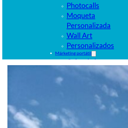
Photocalls
Moqueta
Personalizada
Wall Art
Personalizados
Márketing portátil
Cajas de luz
portátiles
Sistemas
tubulares
Pop Ups
Banderas
Carpas