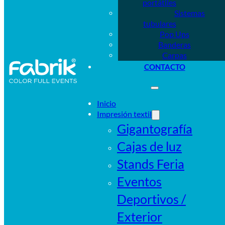
portátiles
Sistemas
tubulares
Pop Ups
Banderas
Carpas
CONTACTO
Inicio
Impresión textil
Gigantografía
Cajas de luz
Stands Feria
Eventos
Deportivos /
Exterior