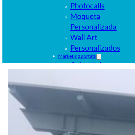
Photocalls
Moqueta
Personalizada
Wall Art
Personalizados
Márketing portátil
Cajas de luz
portátiles
Sistemas
tubulares
Pop Ups
Banderas
Carpas