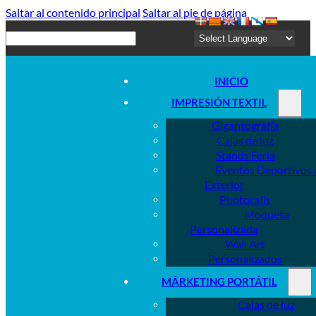
Saltar al contenido principal
Saltar al pie de página
Buscar
INICIO
IMPRESIÓN TEXTIL
Gigantografía
Cajas de luz
Stands Feria
Eventos Deportivos 
Exterior
Photocalls
Moqueta
Personalizada
Wall Art
Personalizados
MÁRKETING PORTÁTIL
Cajas de luz