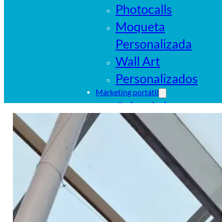
Photocalls
Moqueta
Personalizada
Wall Art
Personalizados
Márketing portátil
Cajas de luz
portátiles
Sistemas
tubulares
Pop Ups
Banderas
Carpas