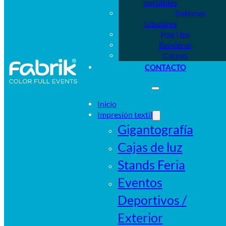
portátiles
Sistemas
tubulares
Pop Ups
Banderas
Carpas
CONTACTO
Inicio
Impresión textil
Gigantografía
Cajas de luz
Stands Feria
Eventos
Deportivos /
Exterior