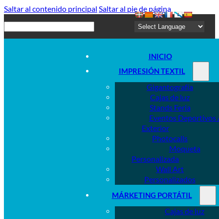
Saltar al contenido principal
Saltar al pie de página
Buscar
INICIO
IMPRESIÓN TEXTIL
Gigantografía
Cajas de luz
Stands Feria
Eventos Deportivos 
Exterior
Photocalls
Moqueta
Personalizada
Wall Art
Personalizados
MÁRKETING PORTÁTIL
Cajas de luz