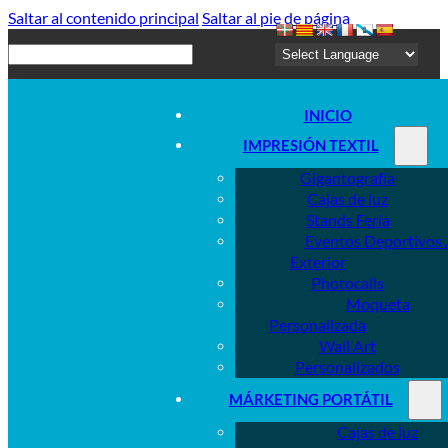
Saltar al contenido principal
Saltar al pie de página
Buscar
INICIO
IMPRESIÓN TEXTIL
Gigantografía
Cajas de luz
Stands Feria
Eventos Deportivos 
Exterior
Photocalls
Moqueta
Personalizada
Wall Art
Personalizados
MÁRKETING PORTÁTIL
Cajas de luz