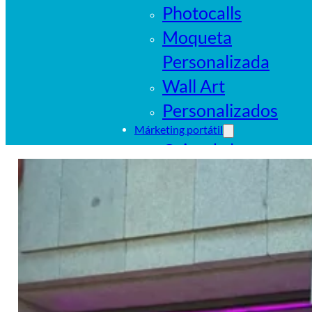
Photocalls
Moqueta
Personalizada
Wall Art
Personalizados
Márketing portátil
Cajas de luz
portátiles
Sistemas
tubulares
Pop Ups
Banderas
Carpas