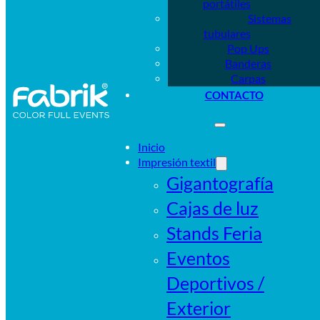
portátiles
Sistemas
tubulares
Pop Ups
Banderas
Carpas
CONTACTO
Inicio
Impresión textil
Gigantografía
Cajas de luz
Stands Feria
Eventos
Deportivos /
Exterior