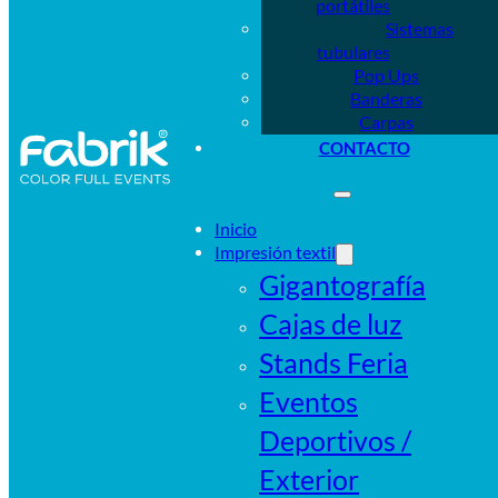
portátiles
Sistemas
tubulares
Pop Ups
Banderas
Carpas
CONTACTO
Inicio
Impresión textil
Gigantografía
Cajas de luz
Stands Feria
Eventos
Deportivos /
Exterior