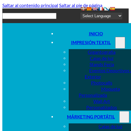
Saltar al contenido principal
Saltar al pie de página
Buscar
INICIO
IMPRESIÓN TEXTIL
Gigantografía
Cajas de luz
Stands Feria
Eventos Deportivos 
Exterior
Photocalls
Moqueta
Personalizada
Wall Art
Personalizados
MÁRKETING PORTÁTIL
Cajas de luz