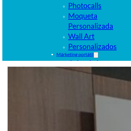
Photocalls
Moqueta
Personalizada
Wall Art
Personalizados
Márketing portátil
Cajas de luz
portátiles
Sistemas
tubulares
Pop Ups
Banderas
Carpas