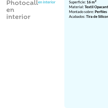
2
en interior
Superficie:
16 m
Photocall
Material:
Textil Opacant
en
Montado sobre:
Perfile
interior
Acabados:
Tira de Silico