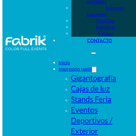
portátiles
Sistemas
tubulares
Pop Ups
Banderas
Carpas
CONTACTO
Inicio
Impresión textil
Gigantografía
Cajas de luz
Stands Feria
Eventos
Deportivos /
Exterior