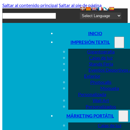
Saltar al contenido principal
Saltar al pie de página
Buscar
INICIO
IMPRESIÓN TEXTIL
Gigantografía
Cajas de luz
Stands Feria
Eventos Deportivos 
Exterior
Photocalls
Moqueta
Personalizada
Wall Art
Personalizados
MÁRKETING PORTÁTIL
Cajas de luz