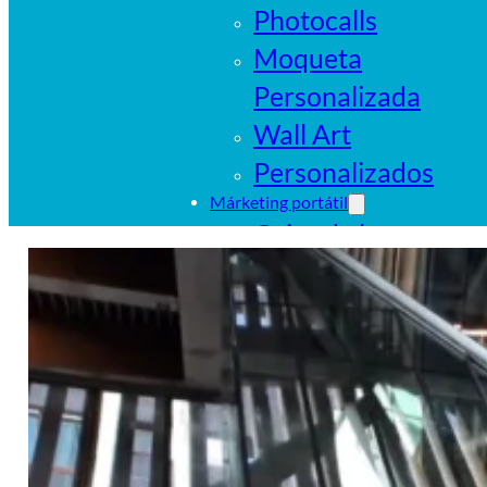
Photocalls
Moqueta
Personalizada
Wall Art
Personalizados
Márketing portátil
Cajas de luz
portátiles
Sistemas
tubulares
Pop Ups
Banderas
Carpas