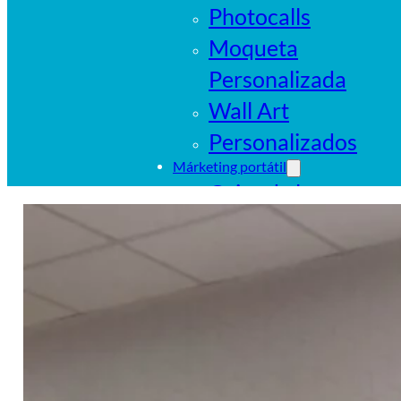
Photocalls
Moqueta
Personalizada
Wall Art
Personalizados
Márketing portátil
Cajas de luz
portátiles
Sistemas
tubulares
Pop Ups
Banderas
Carpas