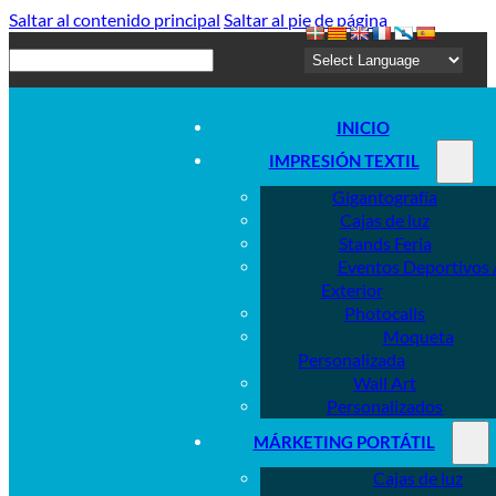
Saltar al contenido principal
Saltar al pie de página
Buscar
INICIO
IMPRESIÓN TEXTIL
Gigantografía
Cajas de luz
Stands Feria
Eventos Deportivos 
Exterior
Photocalls
Moqueta
Personalizada
Wall Art
Personalizados
MÁRKETING PORTÁTIL
Cajas de luz