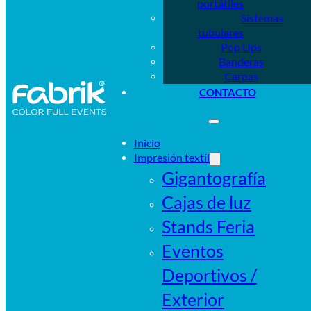
portátiles
Sistemas
tubulares
Pop Ups
Banderas
Carpas
CONTACTO
Inicio
Impresión textil
Gigantografía
Cajas de luz
Stands Feria
Eventos
Deportivos /
Exterior