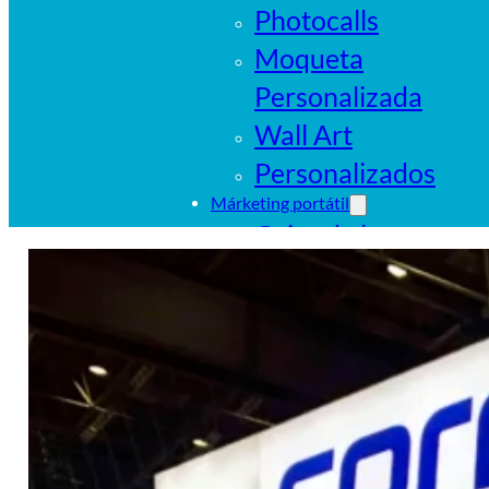
Photocalls
Moqueta
Personalizada
Wall Art
Personalizados
Márketing portátil
Cajas de luz
portátiles
Sistemas
tubulares
Pop Ups
Banderas
Carpas