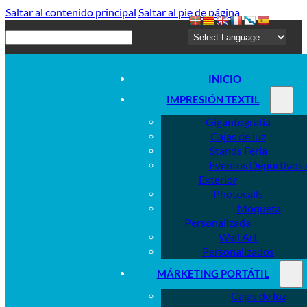
Saltar al contenido principal
Saltar al pie de página
Buscar
INICIO
IMPRESIÓN TEXTIL
Gigantografía
Cajas de luz
Stands Feria
Eventos Deportivos 
Exterior
Photocalls
Moqueta
Personalizada
Wall Art
Personalizados
MÁRKETING PORTÁTIL
Cajas de luz