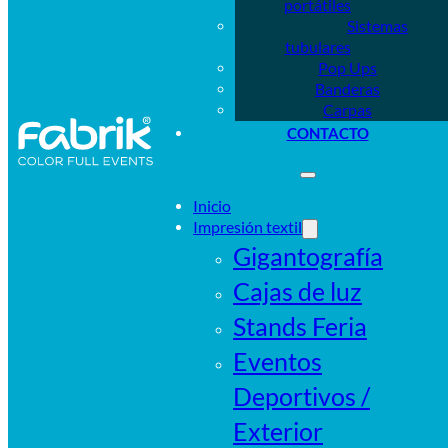
portátiles
Sistemas
tubulares
Pop Ups
Banderas
Carpas
CONTACTO
Inicio
Impresión textil
Gigantografía
Cajas de luz
Stands Feria
Eventos
Deportivos /
Exterior