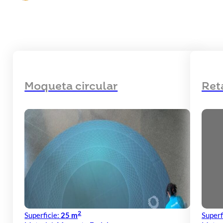
Moqueta circular
Ret
2
Superficie:
25 m
Superf