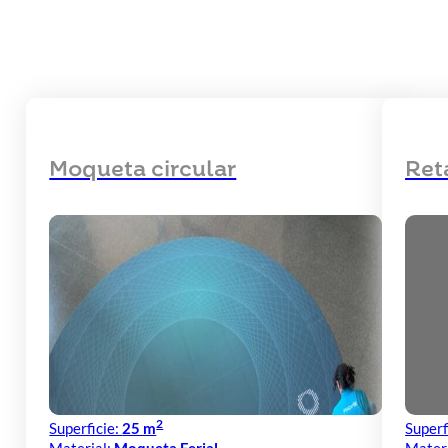
Moqueta circular
Ret
2
Superficie:
25 m
Superf