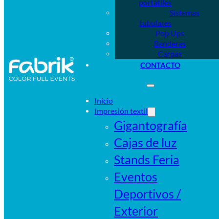
portátiles
Sistemas
tubulares
Pop Ups
Banderas
Carpas
CONTACTO
Inicio
Impresión textil
Gigantografía
Cajas de luz
Stands Feria
Eventos
Deportivos /
Exterior