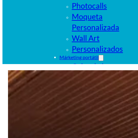
Photocalls
Moqueta
Personalizada
Wall Art
Personalizados
Márketing portátil
Cajas de luz
portátiles
Sistemas
tubulares
Pop Ups
Banderas
Carpas