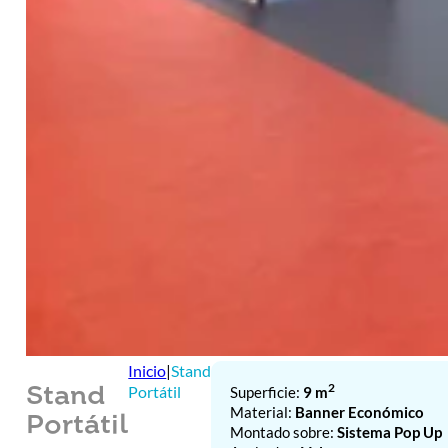
Inicio
|
Stand
2
Portátil
Superficie:
9 m
Stand
Material:
Banner Económico
Portátil
Montado sobre:
Sistema Pop Up