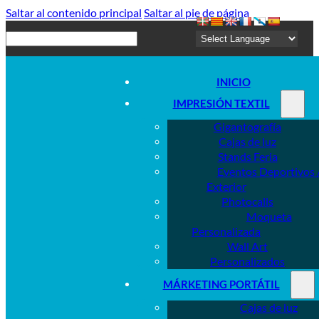
Saltar al contenido principal
Saltar al pie de página
Buscar
INICIO
IMPRESIÓN TEXTIL
Gigantografía
Cajas de luz
Stands Feria
Eventos Deportivos 
Exterior
Photocalls
Moqueta
Personalizada
Wall Art
Personalizados
MÁRKETING PORTÁTIL
Cajas de luz