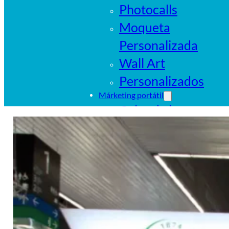
Photocalls
Moqueta
Personalizada
Wall Art
Personalizados
Márketing portátil
Cajas de luz
portátiles
Sistemas
tubulares
Pop Ups
Banderas
Carpas