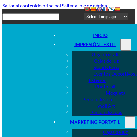
Saltar al contenido principal
Saltar al pie de página
Buscar
INICIO
IMPRESIÓN TEXTIL
Gigantografía
Cajas de luz
Stands Feria
Eventos Deportivos 
Exterior
Photocalls
Moqueta
Personalizada
Wall Art
Personalizados
MÁRKETING PORTÁTIL
Cajas de luz