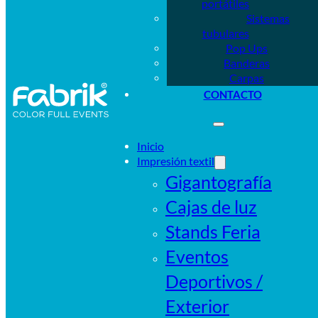
portátiles
Sistemas
tubulares
Pop Ups
Banderas
Carpas
CONTACTO
Inicio
Impresión textil
Gigantografía
Cajas de luz
Stands Feria
Eventos
Deportivos /
Exterior