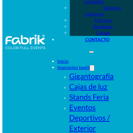
portátiles
Sistemas
tubulares
Pop Ups
Banderas
Carpas
CONTACTO
Inicio
Impresión textil
Gigantografía
Cajas de luz
Stands Feria
Eventos
Deportivos /
Exterior