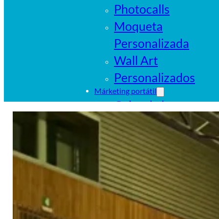
Photocalls
Moqueta
Personalizada
Wall Art
Personalizados
Márketing portátil
Cajas de luz
portátiles
Sistemas
tubulares
Pop Ups
Banderas
Carpas