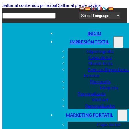
Saltar al contenido principal
Saltar al pie de página
Buscar
INICIO
IMPRESIÓN TEXTIL
Gigantografía
Cajas de luz
Stands Feria
Eventos Deportivos 
Exterior
Photocalls
Moqueta
Personalizada
Wall Art
Personalizados
MÁRKETING PORTÁTIL
Cajas de luz