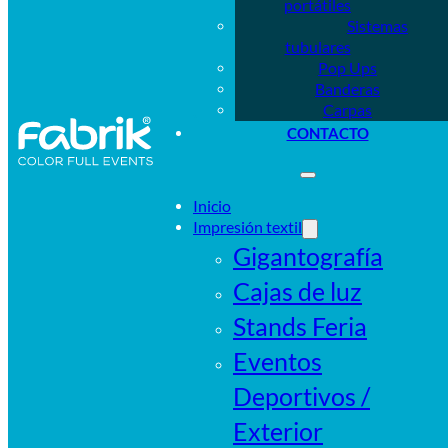
portátiles
Sistemas
tubulares
Pop Ups
Banderas
Carpas
CONTACTO
Inicio
Impresión textil
Gigantografía
Cajas de luz
Stands Feria
Eventos
Deportivos /
Exterior