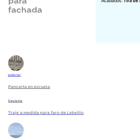
para
Acabados:
Tira de 
fachada
anterior
Pancarta en escuela
Siguiente
Traje a medida para faro de Lekeitio