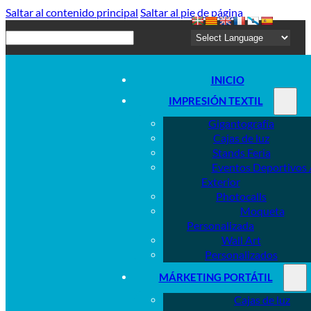
Saltar al contenido principal
Saltar al pie de página
Buscar
INICIO
IMPRESIÓN TEXTIL
Gigantografía
Cajas de luz
Stands Feria
Eventos Deportivos 
Exterior
Photocalls
Moqueta
Personalizada
Wall Art
Personalizados
MÁRKETING PORTÁTIL
Cajas de luz