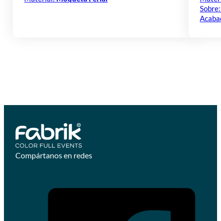
Sobre
Acaba
Compártanos en redes