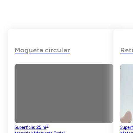
Moqueta circular
Ret
2
Superficie:
25 m
Superf