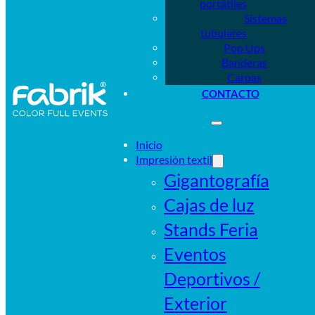
portátiles
Sistemas
tubulares
Pop Ups
Banderas
Carpas
CONTACTO
Inicio
Impresión textil
Gigantografía
Cajas de luz
Stands Feria
Eventos
Deportivos /
Exterior