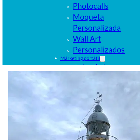
Photocalls
Moqueta
Personalizada
Wall Art
Personalizados
Márketing portátil
Cajas de luz
portátiles
Sistemas
tubulares
Pop Ups
Banderas
Carpas