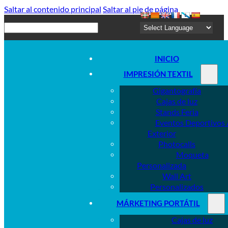
Saltar al contenido principal
Saltar al pie de página
Buscar
INICIO
IMPRESIÓN TEXTIL
Gigantografía
Cajas de luz
Stands Feria
Eventos Deportivos 
Exterior
Photocalls
Moqueta
Personalizada
Wall Art
Personalizados
MÁRKETING PORTÁTIL
Cajas de luz