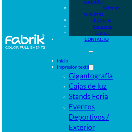
portátiles
Sistemas
tubulares
Pop Ups
Banderas
Carpas
CONTACTO
Inicio
Impresión textil
Gigantografía
Cajas de luz
Stands Feria
Eventos
Deportivos /
Exterior