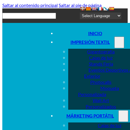
Saltar al contenido principal
Saltar al pie de página
Buscar
INICIO
IMPRESIÓN TEXTIL
Gigantografía
Cajas de luz
Stands Feria
Eventos Deportivos 
Exterior
Photocalls
Moqueta
Personalizada
Wall Art
Personalizados
MÁRKETING PORTÁTIL
Cajas de luz