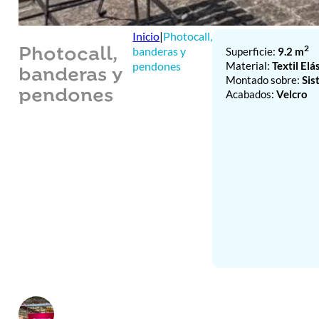
Inicio
|
Photocall,
2
banderas y
Superficie:
9.2 m
Photocall,
Material:
Textil Elá
pendones
banderas y
Montado sobre:
Sis
pendones
Acabados:
Velcro