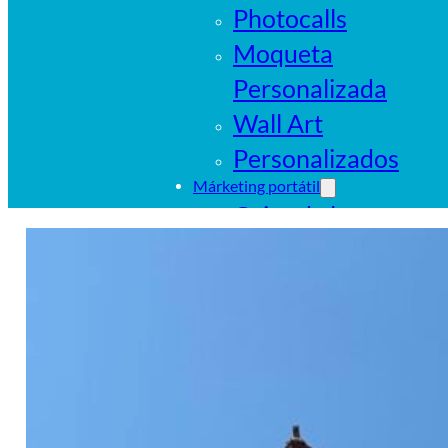
Photocalls
Moqueta
Personalizada
Wall Art
Personalizados
Márketing portátil
Cajas de luz
portátiles
Sistemas
tubulares
Pop Ups
Banderas
Carpas