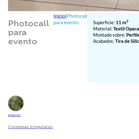
Inicio
|
Photocall
2
para evento
Superficie:
11 m
Photocall
Material:
Textil Opaca
para
Montado sobre:
Perfi
evento
Acabados:
Tira de Sili
anterior
Columnas irregulares