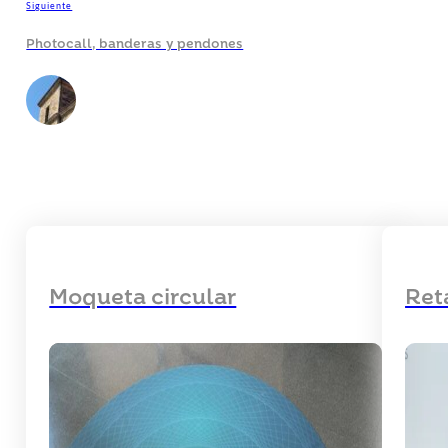
Siguiente
Photocall, banderas y pendones
Moqueta circular
Ret