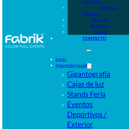
portátiles
Sistemas
tubulares
Pop Ups
Banderas
Carpas
CONTACTO
Inicio
Impresión textil
Gigantografía
Cajas de luz
Stands Feria
Eventos
Deportivos /
Exterior