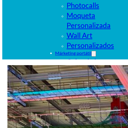
Photocalls
Moqueta
Personalizada
Wall Art
Personalizados
Márketing portátil
Cajas de luz
portátiles
Sistemas
tubulares
Pop Ups
Banderas
Carpas