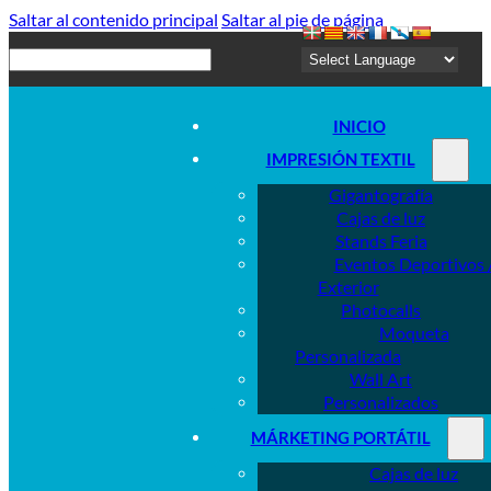
Saltar al contenido principal
Saltar al pie de página
Buscar
INICIO
IMPRESIÓN TEXTIL
Gigantografía
Cajas de luz
Stands Feria
Eventos Deportivos 
Exterior
Photocalls
Moqueta
Personalizada
Wall Art
Personalizados
MÁRKETING PORTÁTIL
Cajas de luz